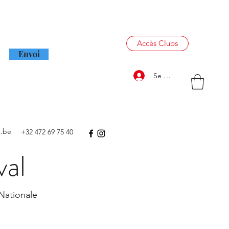
letter mensuelle
Accès Clubs
Envoi
Se connecter
s.be
+32 472 69 75 40
al
 Nationale