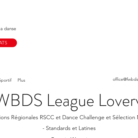
Restez Informé !
Abonnez-vous à notre News
Votre e-mail
la danse
ATS
office@fwbd
portif
Plus
WBDS League Loverv
ions Régionales RSCC et Dance Challenge et
Sélection
- Standards et Latines