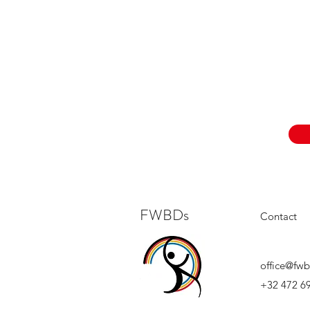
FWBDs
Contact
office@fwb
+32 472 69