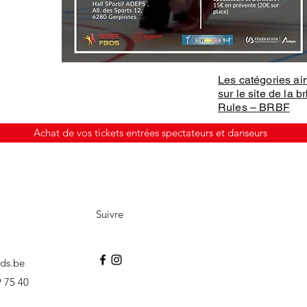
Les catégories ai
sur le site de la 
Rules – BRBF
Achat de vos tickets entrées spectateurs et danseurs
Suivre
ds.be
 75 40