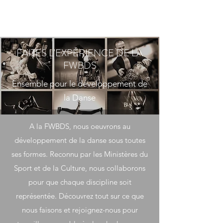
FAITES L'EXPÉRIENCE DE LA
FWBDS
Ensemble pour le développement de
la Danse
A la FWBDS, nous oeuvrons au
développement de la danse sous toutes
ses formes. Reconnu par les Ministères du
Sport et de la Culture, nous collaborons
pour que chaque discipline soit
représentée. Découvrez tout sur ce que
nous faisons et rejoignez-nous pour