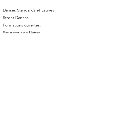
Danses Standards et Latines
Street Dances
Formations ouvertes:
Scrutateur de Danse
La Formation de Scrutateur est ouverte dès
cette saison
2019-2020
. Ce premier volet de
formation comportera 10 heures de cours
basés sur le système de scrutateur des
compétitions de danses de la FWBS.
Plus d'informations
FWBDs