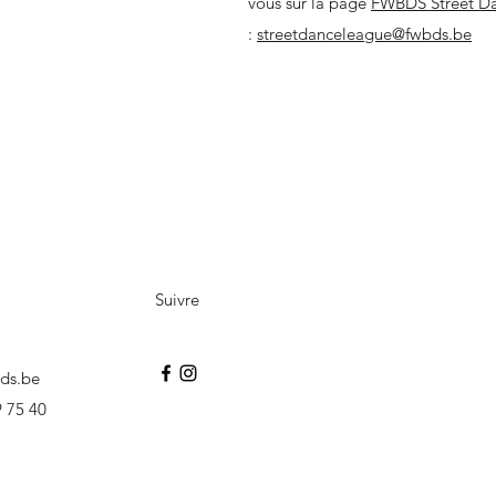
vous sur la page
FWBDS Street D
:
streetdanceleague@fwbds.be
Suivre
ds.be
 75 40