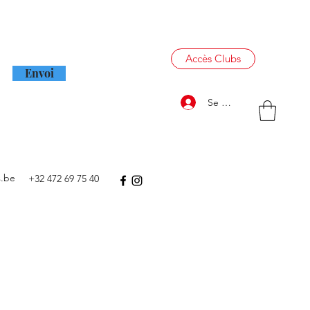
letter mensuelle
Accès Clubs
Envoi
Se connecter
s.be
+32 472 69 75 40