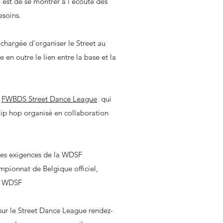
n est de se montrer à l’écoute des
esoins.
chargée d'organiser le Street au
e en outre le lien entre la base et la
e
FWBDS Street Dance League
qui
ip hop organisé en collaboration
c les exigences de la WDSF
ampionnat de Belgique officiel,
on WDSF
 sur le Street Dance League rendez-