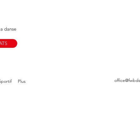
Restez Informé !
Abonnez-vous à notre News
Votre e-mail
la danse
ATS
office@fwbd
portif
Plus