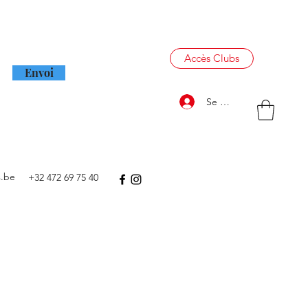
letter mensuelle
Accès Clubs
Envoi
Se connecter
s.be
+32 472 69 75 40