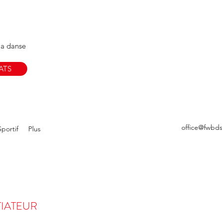
Restez Informé !
Abonnez-vous à notre News
Votre e-mail
la danse
ATS
office@fwbd
portif
Plus
TIATEUR